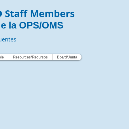
O Staff Members
de la OPS/OMS
uentes
ble
Resources/Recursos
Board/Junta