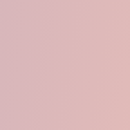
as
a a Lectores del
S/AFSM