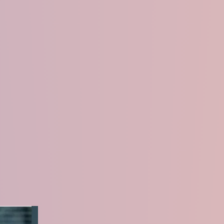
Directrices para Auto
r Newsletter Articles
del Bole
26
tion of withdrawal of
AFSM Newsletter - Equip