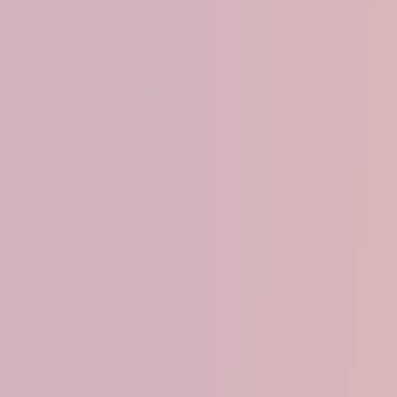
s
Notici
Informe de la Encuest
ewsletter Reader
y
Boletín OP