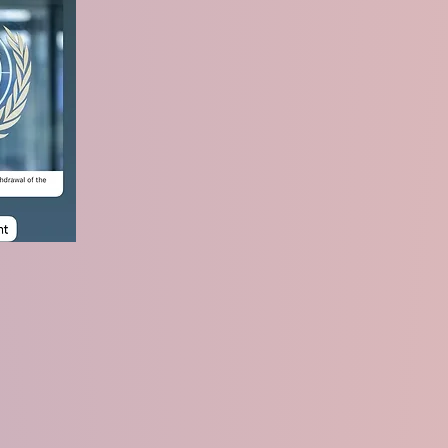
 Policy Makers -
nt drowning