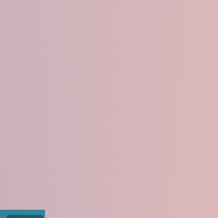
de
Declaración de la OMS sob