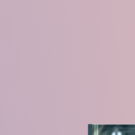
AFSM Author Guidelines fo
May, 20
WHO statement on notifica
the United States