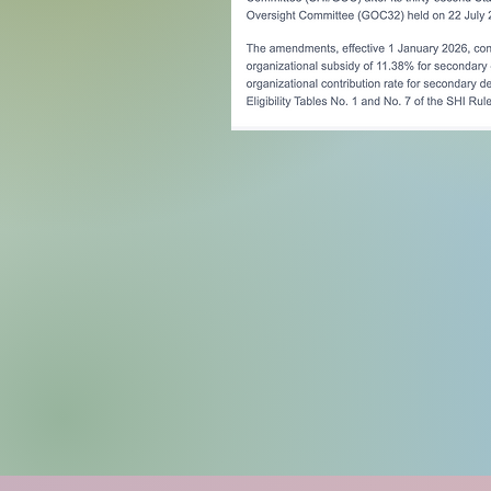
JOIN A
Registrati
afsmpaho@gma