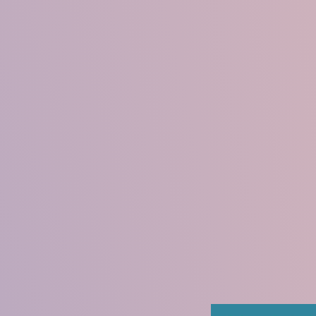
Older Adult Resource Gui
​Eleven Edition