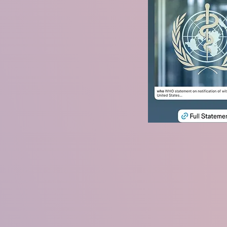
WHO Technical Package for
Seven strategies to preve
(English only)