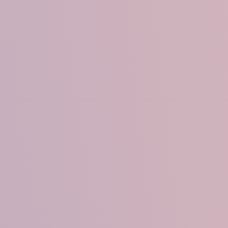
New
Report of PAHO/AFSM N
Surve