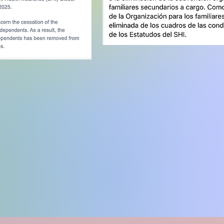
FSM
on Form
il.com